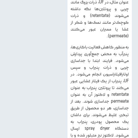
عنوان مثال، در UF، ذرات بزرگ مانند
چربی و پروتئین‌ها نگه داشته
می‌شوند (retentate) و ذرات
کوچک‌تر مانند نمک‌ها و شکر از
غشا یا ممبران عبور می‌کنند
(permeate).
به منظور کاهش فعالیت باکتری‌ها،
پنیرآب به محض جمع‌آوری پردازش
می‌شود. فرایند ابتدا با جداسازی
چربی و ذرات پنیراب و سپس
اولترافیلتراسیون انجام می‌شود. در
UF، پنیراب از یک فیلتر غشایی عبور
می‌کند تا پروتئین پنیراب به عنوان
retentate و لاکتوز آن به عنوان
permeate جداسازی شوند. بعد از
جداسازی، هر دو محصول از طریق
تبخیر، غلیظ می‌شوند. برای داشتن
یک محصول پودری، پنیراب به
دستگاه spray dryer ارسال
می‌شود. لاکتوز نیز متبلور شده و با