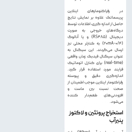
در رفراکتومترهای اینلاین
پریسماتک علاوه بر نمایش نتایج
حاصل از اندازه گیری، اطلاعات توسط
درگاه‌های خروجی‌ به ‌صورت
ديجيتال (RS485) و يا آنالوگ
(0/4-20mA) به كنترلر ‌محلی نیز
ارسال می‌گردند. این سیگنال به
عنوان سیگنال فیدبک زمان واقعی
(real-time) برای کنترل اتوماتیک
فرایند مورد استفاده قرار گیرد.
اندازه‌گیری دقیق و پیوسته
رفراکتومتر اینلاین موجب اطمینان از
صحت نسبت بین ماست و
افزودنی‌های طعم‌دار کننده
می‌شود.
استخراج پروتئین و لاکتوز
پنیرآب