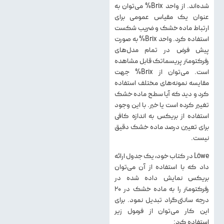
شده‌اند. از واحد Brix% می‌توان به
عنوان يك مقیاس عمومی برای
ارتباط ماده خشك و ضريب شكست
استفاده كرد. واحد Brix% به صورت
پیش فرض در تمام مدل‌های
رفركتومتر پريسماتك قابل مشاهده
است. می‌توان از Brix% جهت
مقايسه نمونه‌های مختلف استفاده
كرد و ديد كه آيا سطح ماده خشك
تغيير كرده است يا خير. با اين وجود
استفاده از بريكس به اندازه كافی
برای تعيين درصد ماده خشك دقيق
نیست.
Löwe در كتاب خود، يك جدول ارائه
داد كه با استفاده از آن می‌توان
بريكس نمايش داده شده در
رفركتومتر را به ماده خشك در ۲۰
درجه سانتی‌گراد تبديل نمود. برای
این کار می‌توان از فرمول زیر
استفاده کرد: