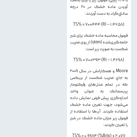
آوردن ماده خشك در 20 درجه
سانتي‌گراد به دست آوردند:
TS% = 70+444 (RI – 1.4658)
فرمول محاسبه ماده خشک برای شیر
خامه‌گیری‌شده (skim) از روی ضریب
شکست به صورت زیر است:
TS% = 70+393 (RI – 1.4698)
Moore و همكارانش در سال 2009
به جاي ضريب شكست از بريكس
كه در تمام مدل‌های رفركتومتر
پريسماتك به عنوان واحد
اندازه‌گيری پيش فرض نمايش داده
می‌شود، جهت تعيين ماده خشك
استفاده كردند. آن‌ها با استفاده از
فرمول زير ميزان ماده خشك در شير
را تعيين كردند:
TS% = 0.9984 (%Brix) + 2.077