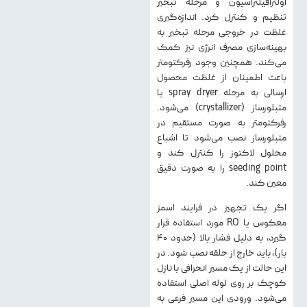
اولترافیلتراسیون و مرحله تبخیر
تنظیم و کنترل کرد. اندازه‌گیری
غلظت در خروجی مرحله تبخیر به
بهینه‌سازی مصرف انرژی نیز کمک
می‌کند. همچنین وجود رفرکتومتر
باعث اطمینان از غلظت محصول
ارسالی به مرحله spray dryer یا
متبلورساز (crystallizer) می‌شود.
رفرکتومتر به صورت مستقیم در
متبلورساز نصب می‌شود تا اشباع
محلول لاکتوز را کنترل کند و
seeding point را به صورت دقیق
معین کند.
اگر یک تجهیز در فرایند اسمز
معکوس یا RO مورد استفاده قرار
گیرد، به دلیل فشار بالا (حدود ۴۰
بار)، باید خارج از حلقه نصب شود. در
این حالت از یک مسیر انحرافی با نازل
کوچک بر روی لوله اصلی استفاده
می‌شود. ورودی این مسیر فرعی به