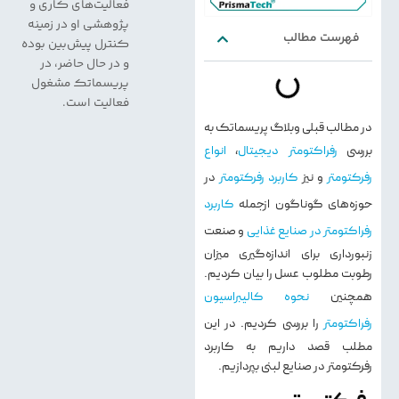
فعالیت‌های کاری و
پژوهشی او در زمینه
فهرست مطالب
کنترل پیش‌بین بوده
و در حال حاضر، در
پریسماتک مشغول
فعالیت است.
در مطالب قبلی وبلاگ پریسماتک به
بررسی
رفراکتومتر دیجیتال
،
انواع
رفرکتومتر
و نیز
کاربرد رفرکتومتر
در
حوزه‌های گوناگون ازجمله
کاربرد
رفراکتومتر در صنایع غذایی
و صنعت
زنبورداری برای اندازه‌گیری میزان
رطوبت مطلوب عسل را بیان کردیم.
همچنین
نحوه کالیبراسیون
رفراکتومتر
را بررسی کردیم. در این
مطلب قصد داریم به کاربرد
رفرکتومتر در صنایع لبنی بپردازیم.