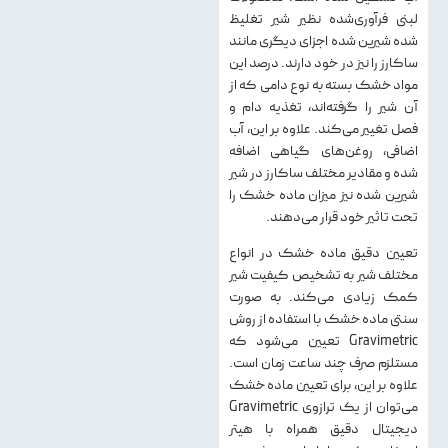
لبنی فرآوری‌شده نظير شير تغلیظ
شده شيرين شده اجزای ديگری مانند
ساكارز را نيز در خود دارند. درصد اين
مواد خشک بسته به نوع دامی كه از
آن شير را گرفته‌اند، تغذيه دام و
فصل تغيير می‌كند. علاوه بر اين، آب
اضافی، روغن‌های گياهی اضافه
شده و مقادير مختلف ساكارز در شير
شيرين شده نيز ميزان ماده خشک را
تحت تاثير خود قرار می‌دهند.
تعيين دقيق ماده خشک در انواع
مختلف شير به تشخيص كيفيت شير
كمك زيادی می‌كند. به صورت
سنتی ماده خشک با استفاده از روش
Gravimetric تعيين می‌شود كه
مستلزم صرف چند ساعت زمان است.
علاوه بر اين، برای تعيين ماده خشک
می‌توان از يك ترازوی Gravimetric
ديجيتال دقيق همراه با هيتر