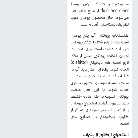
سانتریفیوژ و خشک کردن توسط
fluid bed dryer از مایع مادر جدا
می‌شود. حال محصول پودری مورد
نظر برای بسته‌بندی آماده است.
كنستانتره پروتئين آب پنير پودری
است که دارای ۳۵ تا ۸۵٪ پروتئین
در ماده خشک است. برای به دست
آوردن غلظت پروتئین بیش از ۸۰٪،
لازم است که دیافیلتر (diafilter)
انجام شود. برای این کار باید آب به
UF اضافه شود تا اجزای مولکولی
سبک شسته شوند و لاکتوز بیشتری
حذف شود. با این کار غلظت
پروتئین نسبت به کل ماده خشک
بالاتر می‌رود. فرایند استخراج پروتئین
و لاکتوز آب پنیر نمونه‌ای دیگر از
کاربرد رفرکتومتر در صنایع لبنی
است.
استخراج لاکتوز از پنیراب