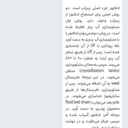
لاکتوز جزء اصلی پنیراب است. دو
روش اصلی برای استخراج لاکتوز از
پنیراب وجود دارد. روش اول
متبلورسازی آب پنیز تغلیظ شده
است. در روش دوم می‌توان لاکتوز را
با متبلورسازی آب پنیری به دست آورد
که پروتئین با UF از آن جداسازی
شده است. پس از UF، از طریق تبخیر
آب پنیر ابتدا به غلظت ۶۰ تا ۶۲٪
می‌رسد. سپس به مخازن متبلورسازی
(crystallization tanks) منتقل
می‌شود. در این مرحله کریستال
seed به آن اضافه می‌شوند. پس از
متبلورسازی، کریستال‌ها از طریق
سانتریفیوژ جداسازی می‌شوند. در
گام بعد می‌توان با fluid bed dryer
محصول پودری به دست آورد. در
مرحله آخر، لاکتوز آسیاب شده و
سپس غربال می‌گردد و در نهایت
بسته‌بندی می‌شود.