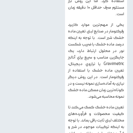
استفاده كرد. اما اين روش نيز
مستلزم صرف حداقل 10 دقيقه زمان
است.
یکی از مهم‌ترین موارد کاربرد
رفرکتومتر در صنایع لبنی تعیین ماده
خشک شیر است. با توجه به اينكه
درصد ماده خشك با ضريب شكست
نور در محلول ارتباط دارد، يك
جايگزين مناسب و سريع براي آناليز
Gravimetric يا ترازوي ديجيتال،
تعيين ماده خشك با استفاده از
رفركتومتر است. در اين روش ديگر
نيازی به آماده‌سازی نمونه نيست و در
كوتاه‌ترين زمان ممكن ماده خشك
نمونه محاسبه می‌شود.
تعيين ماده خشك كمك می‌كند تا
كيفيت محصولات و فرآورده‌های
مختلف لبنی ثابت باقی بماند. با توجه
به اينكه تركيبات موجود در شير و