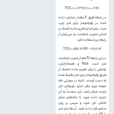
TS% = 0.6386x + 0.689
در رابطه فوق، X مقدار نمایش داده
شده در رفرکتومتر برای شیر چرب
است. برای اندازه‌گیری ماده خشک بر
اساس ضریب شکست نیز می‌توان از
رابطه زیر استفاده کرد:
TS% = 592.47RI – 788.13
در این رابطه RI مقدار ضریب شکست
شیر است. Rice و همكارانش،
توابعی را برای تعيين ماده خشك از
طريق رفركتومتر برای شير تغلیظ شده
به دست آوردند. البته در صورتی كه
نمونه مورد نظر دارای بلورهای حل
نشده شكر باشد باید مجدداً به آن
حرارت داده شود تا دانه‌های شكر
كامل حل شود و سپس بر روی
منشور قرار داده شود. آن‌ها برای شير
با %8 چربی، فرمول زير را برای بدست