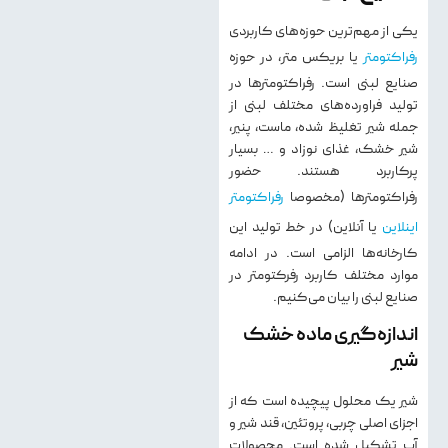
یکی از مهم‌ترین حوزه‌های کاربردی
رفراکتومتر
یا بریکس متر، در حوزه
صنایع لبنی است. رفراکتومترها در
تولید فراورده‌های مختلف لبنی از
جمله شیر تغلیظ‌ شده، ماست، پنیر،
شیر خشک، غذای نوزاد و … بسیار
پرکاربرد هستند. حضور
رفراکتومترها (مخصوصا
رفراکتومتر
اینلاین
یا آنلاین) در خط تولید این
کارخانه‌ها الزامی است. در ادامه
موارد مختلف کاربرد رفرکتومتر در
صنایع لبنی را بیان می‌کنیم.
اندازه‌گیری ماده خشک
شیر
شير يك محلول پيچيده است كه از
اجزای اصلی چربی، پروتئين، قند شير و
آب تشكيل شده است. محصولات