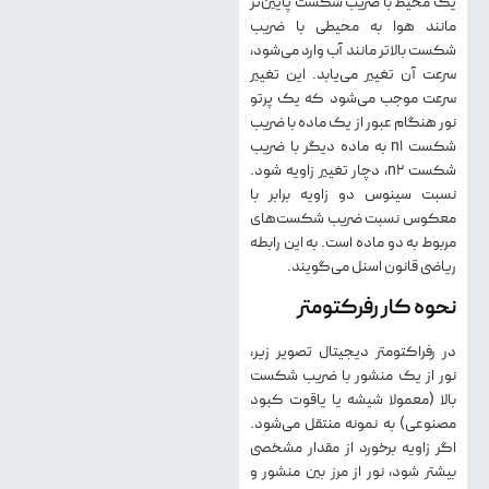
یک محیط با ضریب شکست پایین‌تر
مانند هوا به محیطی با ضریب
شکست بالاتر مانند آب وارد می‌شود،
سرعت آن تغییر می‌یابد. این تغییر
سرعت موجب می‌شود که یک پرتو
نور هنگام عبور از یک ماده با ضریب
شکست n1 به ماده دیگر با ضریب
شکست n2، دچار تغییر زاویه شود.
نسبت سینوس دو زاویه برابر با
معکوس نسبت ضریب شکست‌های
مربوط به دو ماده است. به این رابطه
ریاضی قانون اسنل می‌گویند.
نحوه کار رفرکتومتر
در رفراکتومتر دیجیتال تصویر زیر،
نور از یک منشور با ضریب شکست
بالا (معمولا شیشه یا یاقوت کبود
مصنوعی) به نمونه منتقل می‌شود.
اگر زاویه برخورد از مقدار مشخصی
بیشتر شود، نور از مرز بین منشور و