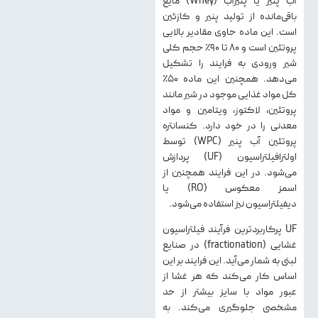
آب پنیر یا پنیرآب (Whey) مایع
باقی‌مانده از تولید پنیر و کازئین
است. این ماده حاوی مقادیر بالایی
پروتئین است و ۸۰ تا ۹۰٪ حجم کلی
شیر ورودی به فرایند را تشکیل
می‌دهد. همچنین این ماده ۵۰٪
کل مواد غذایی موجود در شیر مانند
پروتئین، لاکتوز، ویتامین و مواد
معدنی را در خود دارد. کنسانتره
پروتئین آب پنیر (WPC) توسط
اولترافیلتراسیون (UF) پردازش
می‌شود. در این فرایند همچنین از
اسمز معکوس (RO) یا
دیفیلتراسیون نیز استفاده می‌شود.
UF پرکاربردترین فرآیند فیلتراسیون
غشایی (fractionation) در صنایع
لبنی به شمار می‌آید. این فرایند بر این
اساس کار می‌کند که هر غشا از
عبور مواد با سایز بیشتر از حد
مشخصی جلوگیری می‌کند. به