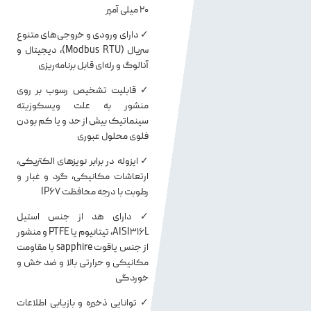
20 میلی آمپر
✓ دارای ورودی و خروجی‌های متنوع
سریال (Modbus RTU)، دیجیتال و
آنالوگ و رله‌ای قابل برنامه‌ریزی
✓ قابلیت تشخیص رسوب بر روی
منشور به علت ویسکوزیته
سینماتیک بیش از حد و یا کم بودن
فلوی محلول عبوری
✓ ایزوله در برابر نویزهای الکتریکی،
ارتعاشات مکانیکی، گرد و غبار و
رطوبت با درجه محافظت IP67
✓ دارای هد از جنس استیل
AISI316L، تیتانیوم یا PTFE و منشور
از جنس یاقوت sapphire با مقاومت
مکانیکی و حرارتی بالا و ضد خش و
خوردگی
✓ توانایی ذخیره و بازیابی اطلاعات