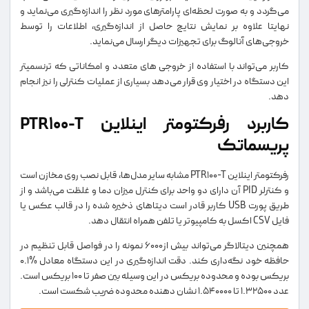
می‌گردد و به صورت لحظه‌ای پارامترهای مورد نظر را اندازه‌گیری می‌نماید و
نهایتا علاوه بر نمایش نتایج حاصل از اندازه‌گیری، اطلاعات را توسط
خروجی‌های آنالوگ برای تجهیزات دیگر ارسال می‌نماید.
کاربر می‌تواند با استفاده از خروجی های متعدد و امکاناتی که ترنسمیتر
این دستگاه در اختیار وی قرار می‌دهد بسیاری از عملیات کنترلی را نیز انجام
دهد.
کاربرد رفرکتومتر اینلاین PTR100-T
پریسماتک
رفرکتومتر اینلاین PTR100-T مشابه سایر مدل‌ها، قابل نصب روی مخازن است
و کنترلر PID آن دارای دو واحد برای کنترل میزان دما و غلظت می‌باشد و از
طریق پورت USB کاربر قادر است دیتاهای ذخیره شده را در قالب عکس یا
فایل CSV اکسل به کامپیوتر یا تلفن همراه انتقال دهد.
همچنین دیتالاگر می‌تواند بیش از6000 نمونه را در فواصل قابل تنظیم در
حافظه خود نگه‌داری کند. دقت اندازه‌گیری در این دستگاه معادل %0.1
بریکس بوده و محدوده بریکس در این وسیله بین صفر تا 100 بریکس است.
عدد 1.32500 تا 1.540000 نشان دهنده محدوده ضریب شکست است.