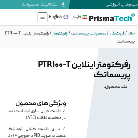
فیلم‌های آموزشی
کاتالوگ محصولات
فارسی
English
خانه
/
فروشگاه
/
محصولات پریسماتک
/
رفرکتومتر
/
رفرکتومتر اینلاین PTR100-T
پریسماتک
رفرکتومتر اینلاین PTR100-T
پریسماتک
کد محصول:
ویژگی‌های محصول
✓ قابلیت جبران سازی اتوماتیک دما
در محاسبه غلظت (ATC)
✓ دارای قابلیت کنترل اتوماتیک
غلظت به صورت PID با خروجی 0/4 تا