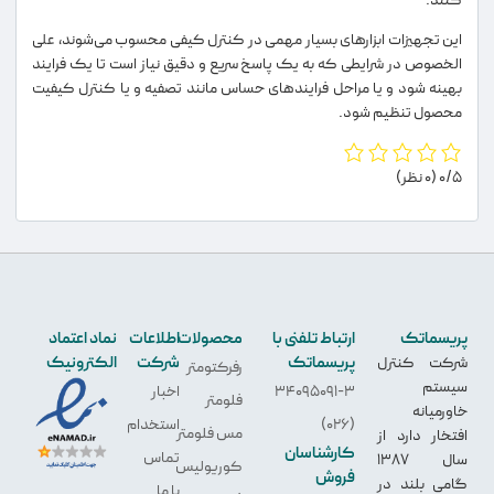
این تجهیزات ابزارهای بسیار مهمی در کنترل کیفی محسوب می‌شوند، علی
الخصوص در شرایطی که به یک پاسخ سریع و دقیق نیاز است تا یک فرایند
بهینه شود و یا مراحل فرایندهای حساس مانند تصفیه و یا کنترل کیفیت
محصول تنظیم شود.
0/5
(0 نظر)
پریسماتک
ارتباط تلفنی با
محصولات
اطلاعات
نماد اعتماد
پریسماتک
شرکت
الکترونیک
شرکت کنترل
رفرکتومتر
سیستم
34095091-3
اخبار
فلومتر
خاورمیانه
(026)
استخدام
مس فلومتر
افتخار دارد از
کارشناسان
تماس
سال 1387
کوریولیس
فروش
گامی بلند در
با ما