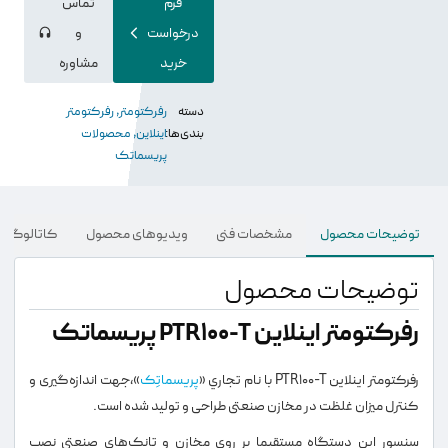
فرم
تماس
درخواست
و
خرید
مشاوره
دسته
رفرکتومتر
,
رفرکتومتر
بندی‌ها:
اینلاین
,
محصولات
پریسماتک
توضیحات محصول
مشخصات فنی
ویدیو‌های محصول
کاتالوگ و د
توضیحات محصول
رفرکتومتر اینلاین PTR100-T پریسماتک
رفرکتومتر اینلاین PTR100-T با نام تجاري «
پريسماتِک
»،جهت اندازه‌گیری و
کنترل میزان غلظت در مخازن صنعتی طراحی و تولید شده است.
سنسور این دستگاه مستقیما بر روی مخازن و تانک‌های صنعتی نصب