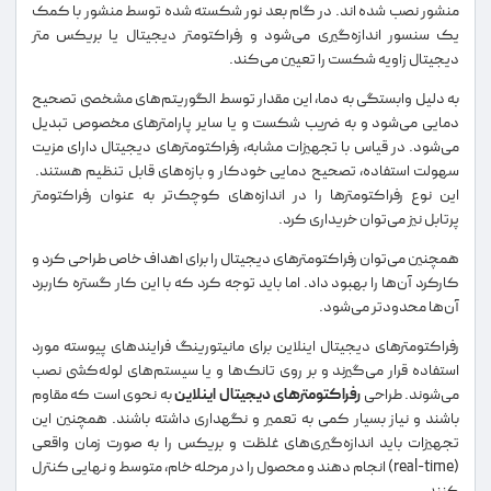
منشور نصب شده‌ اند. در گام بعد نور شکسته شده توسط منشور با کمک
یک سنسور اندازه‌گیری می‌شود و رفراکتومتر دیجیتال یا بریکس متر
دیجیتال زاویه شکست را تعیین می‌کند.
به دلیل وابستگی به دما، این مقدار توسط الگوریتم‌های مشخصی تصحیح
دمایی می‌شود و به ضریب شکست و یا سایر پارامترهای مخصوص تبدیل
می‌شود. در قیاس با تجهیزات مشابه، رفراکتومترهای دیجیتال دارای مزیت
سهولت استفاده، تصحیح دمایی خودکار و بازه‌های قابل تنظیم هستند.
این نوع رفراکتومترها را در اندازه‌های کوچک‌تر به عنوان رفراکتومتر
پرتابل نیز می‌توان خریداری کرد.
همچنین می‌توان رفراکتومترهای دیجیتال را برای اهداف خاص طراحی کرد و
کارکرد آن‌ها را بهبود داد. اما باید توجه کرد که با این کار گستره کاربرد
آن‌ها محدودتر می‌شود.
رفراکتومترهای دیجیتال اینلاین برای مانیتورینگ فرایندهای پیوسته مورد
استفاده قرار می‌گیرند و بر روی تانک‌ها و یا سیستم‌های لوله‌کشی نصب
می‌شوند. طراحی
رفراکتومترهای دیجیتال اینلاین
به نحوی است که مقاوم
باشند و نیاز بسیار کمی به تعمیر و نگهداری داشته باشند. همچنین این
تجهیزات باید اندازه‌گیری‌های غلظت و بریکس را به صورت زمان واقعی
(real-time) انجام دهند و محصول را در مرحله خام، متوسط و نهایی کنترل
کنند.