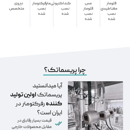
فلومتر
مس
کنداکتیوتی‌متر
رفرکتومتر
نیروی
مغناطیسی
فلومتر
نصب
نصب
متخصص
نصب
نصب
شده
شده
شده
شده
چرا پریسماتک؟
آیا میدانستید
اولین تولید
پریسماتک
کننده
رفرکتومتر در
ایران است؟
قیمت بسیار رقابتی در
مقابل محصولات خارجی