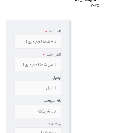
کالیبراسیون ISO
17025
نام شما
رم تماس
هت درخواست تماس از طرف
تلفن شما
یم پشتیبانی و فروش
ریسماتک، این فرم را پر کنید تا
ارشناسان ما در اسرع وقت با
ما تماس بگیرند. یا با کلیک
ایمیل
وی دکمه زیر به صفحه تماس با
ا هدایت شوید.
نام شرکت
تماس با پریسماتک
پیام شما