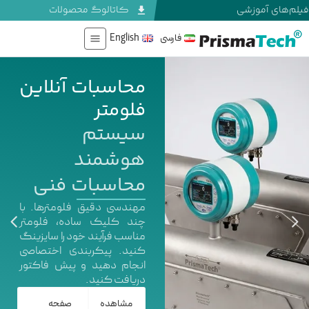
های آموزشی
کاتالوگ محصولات
فارسی
English
محاسبات آنلاین
فلومتر
سیستم
هوشمند
محاسبات فنی
مهندسی دقیق فلومتر‌ها. با
چند کلیک ساده، فلومتر
مناسب فرآیند خود را سایزینگ
کنید. پیکربندی اختصاصی
انجام دهید و پیش فاکتور
دریافت کنید.
مشاهده
صفحه