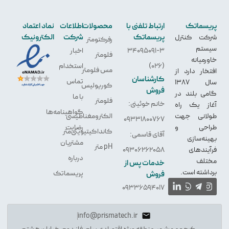
یسماتک
ارتباط تلفنی با
محصولات
اطلاعات
نماد اعتماد
پریسماتک
شرکت
الکترونیک
کت کنترل
رفرکتومتر
ستم
34095091-3
اخبار
فلومتر
ورمیانه
(026)
استخدام
مس فلومتر
تخار دارد از
کارشناسان
تماس
سال 1387
کوریولیس
فروش
می بلند در
با ما
فلومتر
خانم خوئینی:
از یک راه
گواهینامه‌ها
لانی جهت
الکترو‌مغناطیسی
09331800767
راحی و
رضایت
کانداکیتیویتی‌متر
آقای قاسمی:
ینه‌سازی
مشتریان
pH متر
آیندهای
09306262058
درباره
تلف
خدمات پس از
داشته است.
پریسماتک
فروش
09336594017
info@prismatech.ir