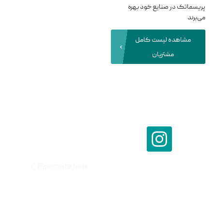
یسماتک در صنایع خود بهره‌
‌برند
مشاهده لیست کامل
مشتریان
ما را در اینستاگرام فالو
کنید
prismatech.csc@