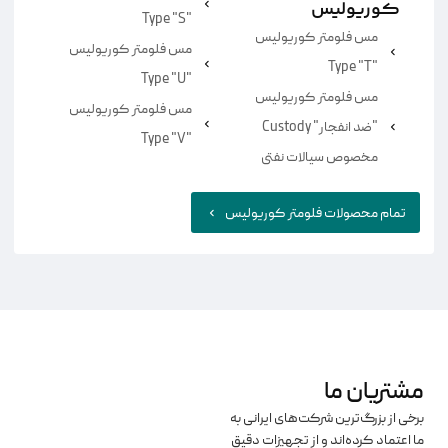
کوریولیس
"Type "S
مس فلومتر کوریولیس
مس فلومتر کوریولیس
"Type "T
"Type "U
مس فلومتر کوریولیس
مس فلومتر کوریولیس
"ضد انفجار" Custody
"Type "V
مخصوص سیالات نفتی
تمام محصولات فلومتر کوریولیس
شتریان ما
خی از بزرگ‌ترین شرکت‌های ایرانی به
 اعتماد کرده‌اند و از تجهیزات دقیق