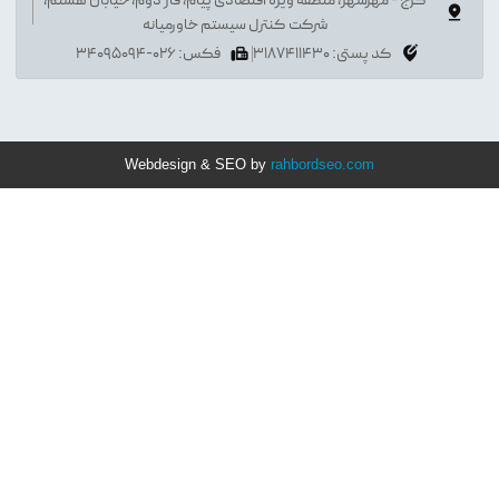
کرج - مهرشهر، منطقه ویژه اقتصادی پیام، فاز دوم، خیابان هشتم،
شرکت کنترل سیستم خاورمیانه
کد پستی: 3187411430
فکس: 026-34095094
Webdesign & SEO by
rahbordseo.com