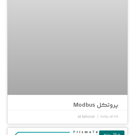
پروتکل Modbus
ali bahonar
2025-04-28
چگالی سنج