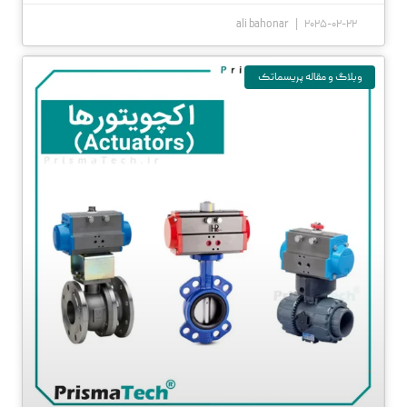
ali bahonar
2025-02-22
وبلاگ و مقاله پریسماتک