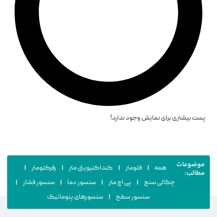
پست بیشتری برای نمایش وجود ندارد!
موضوعات
همه
فلومتر
کنداکتیویتی متر
رفرکتومتر
مطالب:
چگالی سنج
پی اچ متر
سنسور دما
سنسور فشار
سنسور سطح
سنسورهای پنوماتیک