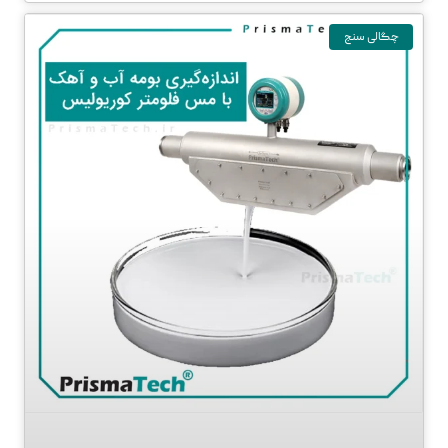
چگالی سنج