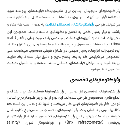
رفراکتومترهای دیجیتال اینلاین برای مانیتورینگ فرایندهای پیوسته مورد
استفاده قرار می‌گیرند و بر روی تانک‌ها و یا سیستم‌های لوله‌کشی نصب
می‌شوند. طراحی
رفراکتومترهای دیجیتال اینلاین
به نحوی است که مقاوم
باشند و نیاز بسیار کمی به تعمیر و نگهداری داشته باشند. همچنین این
تجهیزات باید اندازه‌گیری‌های غلظت و بریکس را به صورت زمان واقعی (real-
time) انجام دهند و محصول را در مرحله خام، متوسط و نهایی کنترل کنند.
این تجهیزات ابزارهای بسیار مهمی در کنترل کیفی محسوب می‌شوند، علی
الخصوص در شرایطی که به یک پاسخ سریع و دقیق نیاز است تا یک فرایند
بهینه شود و یا مراحل فرایندهای حساس مانند تصفیه و یا کنترل کیفیت
محصول تنظیم شود.
رفراکتومترهای تخصصی
رفراکتومترهای تخصصی نیز انواعی از رفراکتومترها هستند که برای هدف و
اندازه‌گیری مخصوصی طراحی شده‌اند. این نوع از انواع رفراکتومتر نیز بر اساس
قوانین کار رفراکتومترهای قبلی کار می‌کند و تنها تفاوت در این است که
کالیبراسیون و نمایش واحد رفرکتومترهای تخصصی بر اساس نوع کاربردشان
خواهد بود. متداول‌ترین نوع رفراکتومترهای تخصصی عبارتند از رفراکتومتر
بریکس (Brix refractometer) و رفراکتومتر شوری (salinity