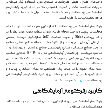
واحدهای کنترل کیفی کارخانجات صنعتی مورد استفاده قرار می‌گیرد.
سهولت استفاده، دقت و قابلیت اطمینان بالا در اندازه‌گیری، رفراکتومتر
آزمایشگاهی پریسماتک را به یک انتخاب مناسب برای کارخانجات تولیدی و
مراکز تحقیقاتی تبدیل کرده است.
رفرکتومتر آزمایشگاهی پریسماتک با اندازه‌گيري ضريب شكست نور و انجام
محاسبات پيچيده و چند مرحله كاليبراسيون، غلظت نمونه مورد نظر را در
واحد بريكس (Brix) و ضریب شکست (nD) اندازه‌گيري می‌كند. تمامی
مدل‌های آن برای رنج وسیعی از کارکردها از جمله صنایع غذایی، صنایع
دارویی، صنایع شیمیایی، صنایع پتروشیمی، صنایع نوشیدنی و بهداشتی و …
مناسب می‌باشند. رفراکتومتر آزمایشگاهی مدل BPTR-100، انتخابی مناسب
جهت اندازه‌گیری بریکس و ضریب شکست مایعات با دقت بالا است. این
دستگاه به سیستم تنظیم دمای خودکار توسط پلتیر مجهز است که قادر
است دمای نمونه را در مدت زمان کوتاهی به دمای استاندارد رسانده و
اندازه‌گیری را در آن دما انجام دهد. برای خرید رفراکتومتر آزمایشگاهی
پریسماتک به
این لینک
مراجعه کنید.
کاربرد رفرکتومتر آزمایشگاهی
رفرکتومتر آزمایشگاهی برای اندازه‌گیری شاخص شکست نور در مواد مختلف
مورد استفاده قرار می‌گیرد.