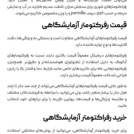
می‌توان نسبت ترکیب‌ها و میزان رقیقی محلول‌ها را تعیین کرد.
رفراکتومترهای شوری برای سنجش میزان غلظت سدیم کلراید در آب و نمایش
نتیجه بر حسب ppt، درصد، permille و یا وزن مخصوص کالیبره می‌شوند.
قیمت رفرکتومتر آزمایشگاهی
قیمت رفرکتومترهای آزمایشگاهی متفاوت است و بستگی به ویژگی‌ها، دقت،
قابلیت‌ها و نوع تولیدکننده دارد.
رفرکتومترهای دیجیتال معمولاً قیمت بالاتری دارند نسبت به رفرکتومترهای
آنالوگ، به دلیل استفاده از تکنولوژی هوشمندانه‌تر و دقیق‌تر. همچنین،
رفرکتومترهایی که برای کاربردهای خاص مانند شرایط دما و فشار بالا یا پایین
طراحی شده‌اند، معمولاً قیمت بیشتری دارند.
به طور کلی، قیمت رفرکتومترهای آزمایشگاهی می‌تواند از چند صد دلار تا چند
هزار دلار یا بیشتر متغیر باشد، ولی می‌توانید با مراجعه به فروشندگان مختلف
و مقایسه ویژگی‌ها و قیمت‌ها، بهترین گزینه را برای نیازهای خود انتخاب
کنید.
خرید رفراکتومتر آزمایشگاهی
برای خرید رفرکتومتر آزمایشگاهی، می‌توانید از روش‌های مختلفی استفاده