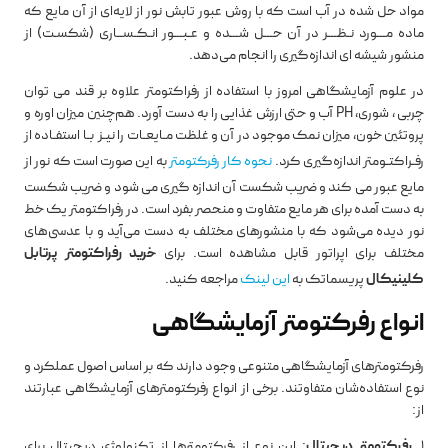
مواد حل شده در آب است که با روش عبور تابش نور از لایه‌ای از آن مایع که
ماده مـــورد نـظـــر در آن حـــل شـــده و عـبـــور انـکـســاری (شکسـت) از
منشور شیشه ای اندازه‌گیری را انجام می‌دهد.
در علوم آزمایشگاهی امروز با استفاده از رفراکتومتر علاوه بر قند می توان
چربی ، شوری، PH آب و حتی ارزش غذایی را به دست آورد. هم‌چنین میزان اوره و
پروتئین خون، میزان نمک موجود در آن و غلظت مـایعـات را نیـز بـا استفـاده از
رفـراکتـومتر اندازه‌گیری کرد.
نحوه کار رفرکتومتر
به این صورت است که نور از
مایع عبور می کند و ضریب شکست آن اندازه گیری می شود و ضریب شکست
به دست آمده برای هر مایع متفاوت و منحصر بفرد است. در رفراکتومتر یک خط
نور دیده می‌شود که با منشورهای مختلف به دست می‌آید و با عدسی‌های
مختلف برای اپراتور قابل مشاهده است. برای
خرید رفراکتومتر پرتابل
کلینیکال
پریسماتک به
این لینک
مراجعه کنید.
انواع رفرکتومتر آزمایشگاهی
رفرکتومترهای آزمایشگاهی متنوعی وجود دارند که بر اساس اصول عملکرد و
نوع استفاده‌شان متفاوتند. برخی از انواع رفرکتومترهای آزمایشگاهی عبارتند
از:
1.
رفرکتومتر دیجیتال
: این نوع از رفرکتومترها از تکنولوژی دیجیتال برای