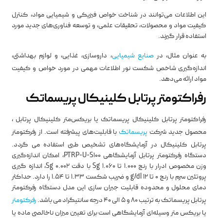
این اطلاعات می‌توانند در شناخت خواص فیزیکی و شیمیایی مواد، کنترل
کیفیت مواد و محصولات، تحقیقات علمی، و توسعه فناوری‌های جدید مورد
استفاده قرار گیرند.
به عنوان مثال، در
صنایع شیمیایی
، داروسازی، غذایی، و لوازم بهداشتی،
اندازه‌گیری شاخص شکست نور اطلاعات مهمی در مورد خواص و کیفیت
مواد ارائه می‌دهد.
رفراکتومتر پرتابل کلینیکال پریسماتک
رفراکتومتر پرتابل کلینیکال پریسماتک یا بریکس‌متر کلینیکال پرتابل ،
محصول جدید شرکت
پریسماتک
با قابلیت‌های پیشرفته است. از رفرکتومتر
پرتابل کلینیکال در آزمایشگاه‌های تشخیص طبی استفاده می گردد.
دستگاه رفرکتومتر پرتابل آزمایشگاهی PTRP-U-S100، امکان اندازه‌گیری
وزن مخصوص ادرار با رنج 1.000 تا Sg 1.060 با دقت Sg 0.002، اندازه گیری
پروتئین سرم با رنج 0 تا 12 g/dl و ضریب شکست 1.33 تا 1.54 را دارد. حداکثر
دمای محلول و محدوده قابلیت جبران سازی این مدل دستگاه رفرکتومتر
پرتابل پریسماتک به ترتیب 80 و 5 الی 40 درجه سانتیگراد می باشد.
رفرکتومتر
یا بریکس متر وسیله‌ای آزمایشگاهی است برای تعیین میزان ناخالصی ماده یا