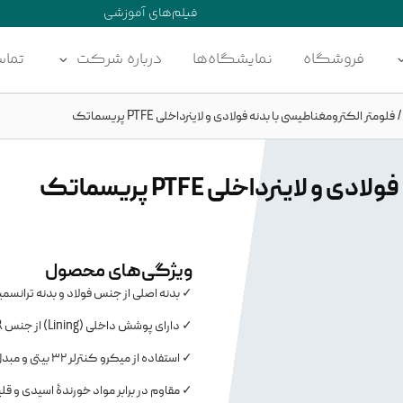
فیلم‌های آموزشی
فروشگاه
نمایشگاه‌ها
درباره شرکت
تماس
فلومتر الکترومغناطیسی با بدنه فولادی و لاینرداخلی PTFE پریسماتک
لاینرداخلی PTFE پریسماتک
ویژگی‌های محصول
✓ بدنه اصلی از جنس فولاد و بدنه ترانسمی
✓ دارای پوشش داخلی (Lining) از جنس NBR و PTFE و الکترود از جنس AISI316L
✓ استفاده از میکرو کنترلر ۳۲ بیتی و مبدل آنالوگ به دیجیتال ۲۴ بیتی با دقت و سرعت بالا
✓ مقاوم در برابر مواد خورندۀ اسیدی و قل