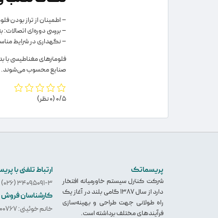
– اطمینان از تراز بودن فلو
– بررسی دوره‌ای اتصالات:
– نگهداری در شرایط مناسب
فلومترهای مغناطیسی با بدن
صنایع محسوب می‌شوند.
0/5
(0 نظر)
پریسماتک
ارتباط تلفنی با پر
شرکت کنترل سیستم خاورمیانه افتخار
34095091-3 (026)
دارد از سال 1387 گامی بلند در آغاز یک
کارشناسان فروش
راه طولانی جهت طراحی و بهینه‌سازی
خانم خوئینی: 09331800767
فرآیندهای مختلف برداشته است.