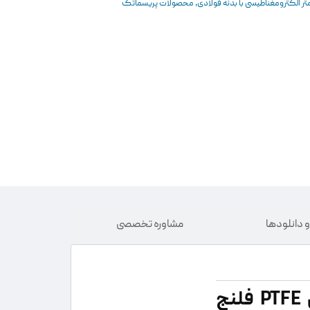
تر الکترومغناطیسی با بدنه فولادی
,
محصولات پریسماتک
 دانلود‌ها
مشاوره تخصصی
فلومتر الکترومغناطیسی با بدنه فولادی و لاینرداخلی PTFE فلنج