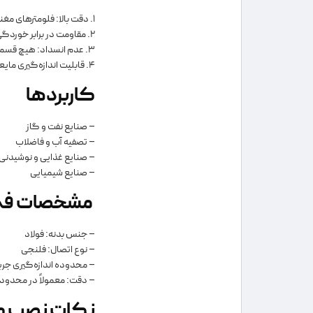
1. دقت بالا: فلومترهای مغناطیسی به دلیل نداشتن قطعات متحرک، دقت بالایی در اندازه‌گیری جریان دارند.
2. مقاومت در برابر خوردگی: بدنه فولادی فلنجی این دستگاه مقاوم به خوردگی است و برای محیط‌های صنعتی مناسب می‌باشد.
3. عدم انسداد: هیچ قسمت متحرکی در مسیر جریان وجود ندارد که بتواند موجب انسداد شود.
4. قابلیت اندازه‌گیری مایعات مختلف: این دستگاه برای اندازه‌گیری مایعات رسانا، مانند آب، فاضلاب و محلول‌های شیمیایی، مناسب است.
کاربردها
– صنایع نفت و گاز
– تصفیه آب و فاضلاب
– صنایع غذایی و نوشیدنی
– صنایع شیمیایی
مشخصات فن
– جنس بدنه: فولاد
– نوع اتصال: فلنجی
– محدوده اندازه‌گیری جری
– دقت: معمولاً در محدوده ±0.5% تا ±1% از مقدار اندازه‌گ
نکات نصب و