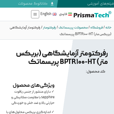
فیلم‌های آموزشی
کاتالوگ محصولات
فارسی
English
خانه
/
فروشگاه
/
محصولات پریسماتک
/
رفرکتومتر
/
رفرکتومتر آزمایشگاهی
(بریکس متر) BPTR100-HT پریسماتک
رفرکتومتر آزمایشگاهی (بریکس
متر) BPTR100-HT پریسماتک
کد محصول:
ویژگی‌های محصول
✓ دارای منشور از جنس یاقوت
sapphire با مقاومت مکانیکی و
حرارتی بالا و ضد خش و خوردگی
✓ اندازه‌گیری بریکس محلول‌های با