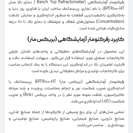
رفرکتومتر آزمایشگاهی (Bench Top Refractometer ) دمای بالا مدل
BPTR100-HT، با نام تجاری پریسماتک ساخت ایران با فناوری روز دنيا و
به‌كار‌گيری با‌كيفيت‌ترين قطعات به منظـور اندازه‌گيری و نمايش غلـظت
(Concentration) محلول‌های شفاف و غيرشفاف با دمای بالا، تا ۸۰ درجه
سانتی‌گراد، طراحی شده است.
کاربرد رفرکتومتر آزمایشگاهی (بریکس متر)
این محصول در آزمایشگاه‌های تحقیقاتی و واحدهای کنترل کیفی
کارخانجات صنعتی مورد استفاده قرار می‌گیرد. سهولت استفاده، دقت و
قابلیت اطمینان بالا در اندازه‌گیری، این دستگاه را به یک انتخاب مناسب
برای کارخانجات تولیدی و مراکز تحقیقاتی تبدیل کرده است.
رفرکتومتر آزمایشگاهی (بریکس متر) BPTR100-HT پریسماتک با
اندازه‌گيري ضريب شكست نور و انجام محاسبات پيچيده و چند مرحله
كاليبراسيون، غلظت نمونه مورد نظر را در واحد بريكس (Brix) و ضریب
شکست ( nD ) اندازه‌گيري می‌كند.
تمامی مدل‌های آن برای رنج وسیعی از کارکردها از جمله صنایع غذایی،
صنایع دارویی، صنایع شیمیایی، صنایع پتروشیمی، صنایع نوشیدنی و
بهداشتی و … مناسب می‌باشند.