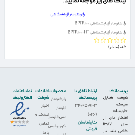
لینک های زیر مراجعه نمایید.
رفرکتومتر آزماشگاهی
رفرکتومتر آزمایشگاهی BPTR100
رفرکتومتر آزمایشگاهی BPTR100-HT
0/5
(0 نظر)
پریسماتک
ارتباط تلفنی با
محصولات
اطلاعات
نماد اعتماد
پریسماتک
شرکت
الکترونیک
شرکت کنترل
رفرکتومتر
سیستم
34095091-3
اخبار
فلومتر
خاورمیانه
(026)
استخدام
مس فلومتر
افتخار دارد از
کارشناسان
تماس
سال 1387
کوریولیس
فروش
گامی بلند در
با ما