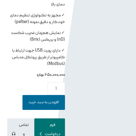
دمای بالا
✓ مجهز به تکنولوژی تنظیم دمای
خودکار و دقیق نمونه (peltier)
✓ نمایش هم‌زمان ضریب شکست
(nD) و بریکس (Brix)
✓ دارای پورت USB جهت ارتباط با
کامپیوتر از طریق پروتکل مدباس
(Modbus)
650,000,000
تومان
افزودن به سبد خرید
فرم
تماس
درخواست
و