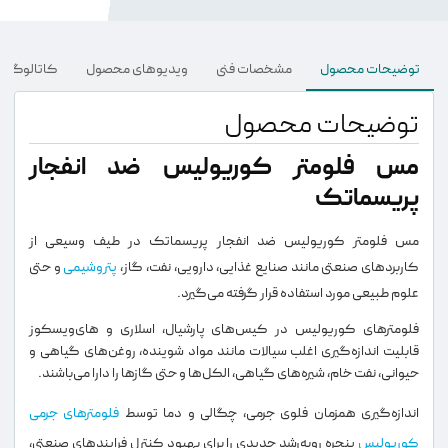
توضیحات محصول
مشخصات فنی
ویدیو‌های محصول
کاتالوگ و د
توضیحات محصول
مس فلومتر کوریولیس ضد انفجار
پریسماتک
مس فلومتر کوریولیس ضد انفجار پریسماتک در طیف وسیعی از
کاربردهای صنعتی مانند صنایع غذایی، دارویی، نفت، گاز،
پتروشیمی
و حتی
علوم طبیعی مورد استفاده قرار گرفته می‌گیرد.
فلومترهای کوریولیس در کیس‌های پارشیال، اسلاری و های‌ویسکوز
قابلیت اندازه‌گیری اغلب سیالات مانند مواد شوینده، روغن‌های گیاهی و
حیوانی، نفت خام، شیره‌های گیاهی، الکل‌ها و حتی گازها را دارا می‌باشند.
اندازه‌گیری همزمان فلوی جرمی، چگالی و دما توسط
فلومترهای جرمی
کوریولیس
پنجره رو‌به‌رشد جدیدی را برای بهبود کنترل فرایندهای صنعتی،