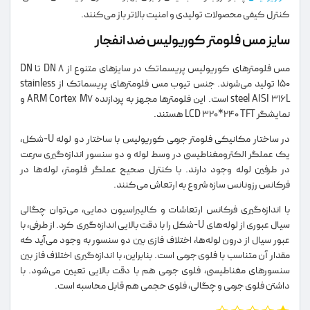
کنترل کیفی محصولات تولیدی و امنیت بالاتر باز می‌کنند.
سایز مس فلومتر کوریولیس ضد انفجار
مس فلومترهای کوریولیس پریسماتک در سایزهای متنوع از DN 8 تا DN
150 تولید می‌شوند. جنس تیوب مس فلومترهای پریسماتک از stainless
steel AISI 316L است. این فلومترها مجهز به پردازنده ARM Cortex M7 و
نمایشگر LCD 320*240 TFT هستند.
در ساختار مکانیکی فلومتر جرمی کوریولیس با ساختار دو لوله U-شکل،
یک عملگر الکترومغناطیسی در وسط لوله و دو سنسور اندازه‌گیری سرعت
در طرفین لوله وجود دارند. با کنترل صحیح عملگر فلومتر، لوله‌ها در
فرکانس رزونانس سازه شروع به ارتعاش می‌کنند.
با اندازه‌گیری فرکانس ارتعاشات و کالیبراسیون دمایی، می‌توان چگالی
سیال عبوری از لوله‌های U-شکل را با دقت بالایی اندازه‌گیری کرد. از طرفی، با
عبور سیال از درون لوله‌ها، اختلاف فازی بین دو سنسور به وجود می‌آید که
مقدار آن متناسب با فلوی جرمی است. بنابراین، با اندازه‌گیری اختلاف فاز بین
سنسورهای مغناطیسی، فلوی جرمی هم با دقت بالایی تعیین می‌شود. با
داشتن فلوی جرمی و چگالی، فلوی حجمی هم قابل محاسبه است.