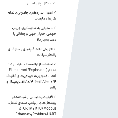
نفت، گاز و پتروشیمی
✓ اصول اندازه‌گیری جامع برای تمام
گازها و مایعات
✓ دستیابی به اندازه‌گیری جریان
حجمی، جریان جرمی و چگالی با
دقت بسیار بالا
✓ افزایش انعطاف‌پذیری و سازگاری
با اکثر سیالات
✓ استفاده از ترانسمیتر با طراحی ضد
انفجار (Flameproof/Explosion-
proof) مجهز به خروجی‌های آنالوگ
0/4−20 mA0/4−20 mA، دیجیتال و
پالس
✓ قابلیت پشتیبانی از شبکه‌ها و
پروتکل‌های ارتباطی صنعتی شامل:
Modbus (RTU و TCP/IP)،
Profibus، HART و Ethernet