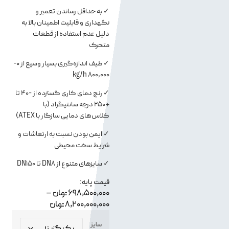
✓ به حداقل رساندن تعمیر و
نگهداری و قابلیت اطمینان بالا به
دلیل عدم استفاده از قطعات
متحرک
✓ طیف اندازه‌گیری بسیار وسیع از 0-
800,000 kg/h
✓ رنج دمای کاری گسترده از -40 تا
+250 درجه سانتیگراد (با
کلاس‌های دمایی سازگار با ATEX)
✓ ایمن بودن نسبت به ارتعاشات و
شرایط سخت محیطی
✓ سایزهای متنوع از DN8 تا DN150
قیمت پایه:
698,500,000
تومان
–
8,200,000,000
تومان
سایز