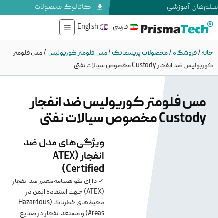
فیلم‌های آموزشی
کاتالوگ محصولات
فارسی
English
خانه
/
فروشگاه
/
محصولات پریسماتک
/
مس فلومتر کوریولیس
/
مس فلومتر
کوریولیس ضد انفجار Custody مخصوص سیالات نفتی
مس فلومتر کوریولیس ضد انفجار
Custody مخصوص سیالات نفتی
ویژگی‌های مدل ضد
انفجار (ATEX
Certified)
✓ دارای گواهینامه معتبر ضد انفجار
(ATEX) جهت استفاده ایمن در
محیط‌های خطرناک (Hazardous
Areas) و مستعد انفجار در صنایع