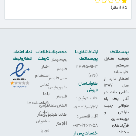
1/5
(1 نظر)
پریسماتک
ارتباط تلفنی با
محصولات
اطلاعات
نماد اعتماد
پریسماتک
شرکت
الکترونیک
شرکت کنترل
رفرکتومتر
سیستم
34095091-3
اخبار
فلومتر
خاورمیانه
(026)
استخدام
مس فلومتر
افتخار دارد از
کارشناسان
تماس
سال 1387
کوریولیس
فروش
گامی بلند در
با ما
فلومتر
خانم خوئینی:
آغاز یک راه
گواهینامه‌ها
طولانی جهت
الکترو‌مغناطیسی
09331800767
طراحی و
رضایت
کانداکیتیویتی‌متر
آقای قاسمی:
بهینه‌سازی
مشتریان
pH متر
فرآیندهای
09306262058
درباره
مختلف
خدمات پس از