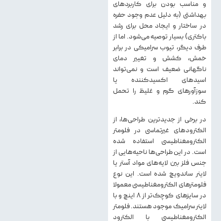
و مناسب بودن برای کاربردهای
بهداشتی (به دلیل عدم وجود حفره
در ساختار و ایجاد محل برای رشد
باکتری) بسیار توصیه می‌شود. اما از
طرف دیگر، تیوب سرامیکی در برابر
خمش، کشش و تغییر دمای
ناگهانی ضعیف است و نمی‌تواند
اسیدهای اکسیدکننده یا
سوزآورهای گرم و غلیظ را تحمل
کند.
در برخی از جدیدترین طراحی‌ها، از
الکترودهای غیرتماسی در فلومتر
الکترومغناطیسی استفاده شده
است. در این طراحی‌ها ناحیه‌هایی از
جنس فلز بین لایه‌های مواد آستر یا
لاینر ساندویچ‌ شده است. این نوع
فلومترهای الکترومغناطیسی معمولا
در سایزهای کوچک‌تر از ۸ اینچ و با
لاینر سرامیک موجود هستند. فلومتر
الکترومغناطیسی با الکترود