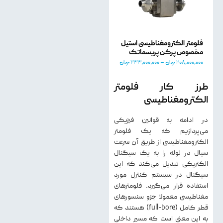
فلومتر الکترومغناطیسی استیل
مخصوص پرکن​ پریسماتک
208,000,000
تومان
–
233,000,000
تومان
طرز کار فلومتر
الکترومغناطیسی
در ادامه به قوانین فیزیکی
می‌پردازیم که یک فلومتر
الکترومغناطیسی از طریق آن سرعت
سیال در لوله را به یک سیگنال
الکتریکی تبدیل می‌کند که این
سیگنال در سیستم کنترل مورد
استفاده قرار می‌گیرد. فلومترهای
مغناطیسی معمولا جزو سنسورهای
قطر کامل (full-bore) هستند که
به این معنی است که مسیر داخلی