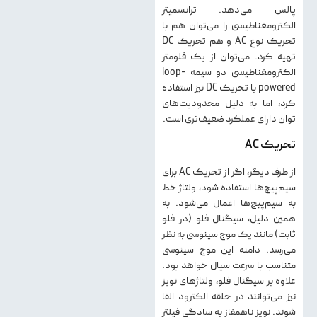
پالس می‌دهد. ترانسمیتر
الکترومغناطیسی را می‌توان هم با
تحریک نوع AC و هم تحریک DC
تهیه کرد. می‌توان از یک فلومتر
الکترومغناطیسی دو سیمه loop-
powered با تحریک DC نیز استفاده
کرد، اما به دلیل محدودیت‌های
توان دارای عملکرد ضعیف‌تری است.
تحریک AC
از طرف دیگر، اگر از تحریک AC برای
سیم‌پیچ‌ها استفاده شود، ولتاژ خط
به سیم‌پیچ‌ها اعمال می‌شود. به
همین دلیل، سیگنال فلو (در فلو
ثابت) مانند یک موج سینوسی به نظر
می‌رسد. دامنه این موج سینوسی
متناسب با سرعت سیال خواهد بود.
علاوه بر سیگنال فلو، ولتاژهای نویز
نیز می‌توانند در حلقه الکترود القا
شوند. نویز ناهمفاز به سادگی فیلتر