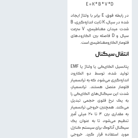
E = K * B * V *D
در رابطه فوق، E برابر با ولتاژ ایجاد
شده در سیال، K ثابت اندازه‌گیری، B
شدت میدان مغناطیسی، V سرعت
سیال و D فاصله بین الکترودهای
فلومتر الکترومغناطیسی است.
انتقال سیگنال
پتانسیل الکتریکی یا ولتاژ یا EMF
تولید شده، توسط دو الکترود
اندازه‌گیری می‌شود که به ترانسمیتر
فلومتر متصل هستند. ترانسمیتر،
شدت این سیگنال‌های الکتریکی را
به یک نرخ فلوی حجمی تبدیل
می‌کند. همچنین خروجی ترانسمیتر
به مقداری بین ۴ تا ۲۰ میلی آمپر
تنظیم می‌شود تا به عنوان یک
سیگنال آنالوگ برای سیستم کنترل
مورد استفاده قرار گیرد. خروجی