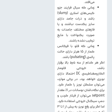
می‌افتد.
زمانی که سیال فرایند جزو
کیس‌های اسلاری (slurry)
باشد و ذرات جامد دارای
سایز یکدست نباشند و یا
فازهای مختلف جامدات به
صورت یکنواخت با مایع
ترکیب نشده باشند.
زمانی که فلو با فرکانس
کمتر از ۱۵ هرتز دارای حالت
پالسی (pulsating) باشد.
اگر هر کدام از سه شرط بالا برقرار
باشد، خروجی فلومتر
الکترومغناطیسی DC احتمالا دارای
نویزی خواهد بود. در برخی موارد،
می‌توان مشکل نویز را کمتر کرد.
برای نگه‌داشتن نوسانات در ۱٪ مقدار
setpoint می‌توان از فیلتر کردن و
دمپ سیگنال خروجی استفاده کرد.
اما اگر برای رفع نویز، به بیش از ۱ تا ۳
ثانیه دمپ نیاز باشد، بهتر است از