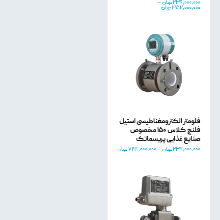
239,000,000
تومان
–
352,000,000
تومان
فلومتر الکترومغناطیسی استیل
فلنج کلاس 150 مخصوص
صنایع غذایی​ پریسماتک
239,000,000
تومان
–
744,000,000
تومان