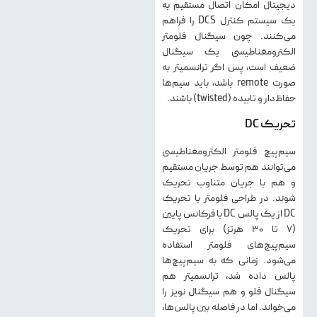
دیجیتال امکان اتصال مستقیم به
یک سیستم کنترل DCS را فراهم
می‌کنند. چون سیگنال فلومتر
الکترومغناطیسی یک سیگنال
ضعیف است، پس اگر ترانسمیتر به
صورت remote باشد، باید سیم‌ها
حفاظ‌دار و تابیده (twisted) باشند.
تحریک DC
سیم‌پیچ فلومتر الکترومغناطیسی
می‌توانند هم توسط جریان مستقیم
و هم با جریان متناوب تحریک
شوند. در طراحی فلومتر با تحریک
DC از یک پالس DC با فرکانس پایین
(۷ تا ۳۰ هرتز) برای تحریک
سیم‌پیچ‌های فلومتر استفاده
می‌شود. زمانی که به سیم‌پیچ‌ها
پالس داده شد، ترانسمیتر هم
سیگنال فلو و هم سیگنال نویز را
می‌خواند. اما در فاصله بین پالس‌ها،