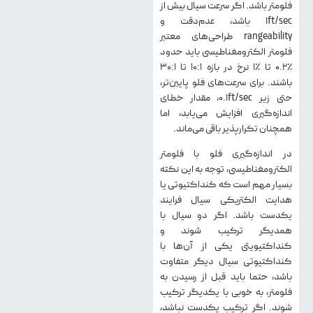
فلومتر باشد. اگر سرعت سیال بیش از
۱ft/sec باشد، عدم‌دقت و
rangeability طراحی‌های معتبر
فلومتر الکترومغناطیسی باید حدود
٪۰.۲ تا ٪۱ نرخ در بازه ۱۰:۱ تا ۳۰:۱
باشند. برای سرعت‌های فلو پایین‌تر،
حتی زیر 0.1ft/sec، مقدار خطای
اندازه‌گیری افزایش می‌یابد، اما
همچنان تکرارپذیر باقی می‌ماند.
در اندازه‌گیری فلو با فلومتر
الکترومغناطیسی، توجه به این نکته
بسیار مهم است که کنداکتیوتی یا
هدایت الکتریکی سیال فرایند
یکدست باشد. اگر دو سیال با
همدیگر ترکیب شوند و
کنداکتیویتی یکی از آن‌ها با
کنداکتیوتی سیال دیگر متفاوت
باشد، حتما باید قبل از رسیدن به
فلومتر، به خوبی با یکدیگر ترکیب
شوند. اگر ترکیب یکدست نباشد،