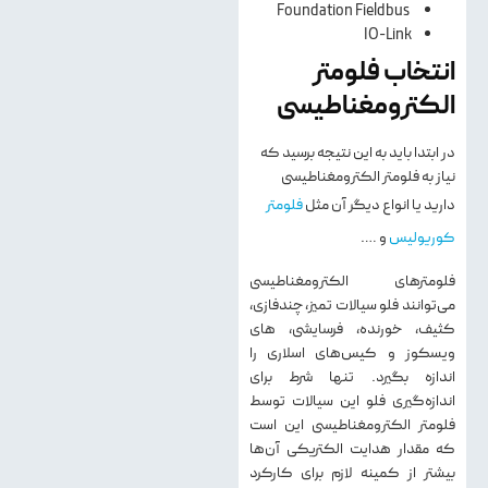
Foundation Fieldbus
IO-Link
انتخاب فلومتر
الکترومغناطیسی
در ابتدا باید به این نتیجه برسید که
نیاز به فلومتر الکترومغناطیسی
دارید یا انواع دیگر آن مثل
فلومتر
کوریولیس
و ….
فلومترهای الکترومغناطیسی
می‌توانند فلو سیالات تمیز، چندفازی،
کثیف، خورنده، فرسایشی، های
ویسکوز و کیس‌های اسلاری را
اندازه بگیرد. تنها شرط برای
اندازه‌گیری فلو این سیالات توسط
فلومتر الکترومغناطیسی این است
که مقدار هدایت الکتریکی آن‌ها
بیشتر از کمینه لازم برای کارکرد