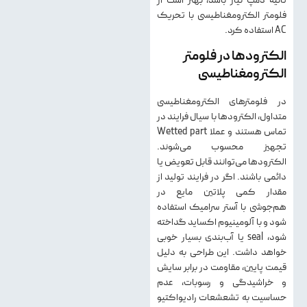
فلومتر الکترومغناطیسی با تحریک
AC استفاده کرد.
الکترودها در فلومتر
الکترومغناطیسی
در فلومترهای الکترومغناطیسی
متداول، الکترودها با سیال فرایند در
تماس هستند و عملا Wetted part
تجهیز محسوب می‌شوند.
الکترودها می‌توانند قابل تعویض یا
دائمی باشند. اگر در فرایند تولید از
مقدار کمی پلاتین مایع در
هم‌جوشی با آستر سرامیک استفاده
شود و با آلومینیوم اکساید گداخته
شود، seal یا آب‌بندی بسیار خوبی
خواهد داشت. این طراحی به دلیل
قیمت پایین، مقاومت در برابر سایش
و خراشیدگی و رسوبات، عدم
حساسیت به تشعشعات رادیواکتیو