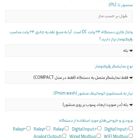
سنسور تا PLC):
ولتاژ کاری دستگاه ۲۴ ولت DC است. آیا به منبع تغذیه جانبی ۲۴ ولت مناسب
رفرکتومتر نیاز دارید؟
نوع نمایشگر رفرکتومتر:
نیاز به شستشوی اتوماتیک منشور (Prism wash):
ورودی و خروجی‌های مورد استفاده از دستگاه:
Relay3
Relay2
Relay1
Digital Input 2
Digital Input 1
Analog Output1
Wired Modbus
WIFI Modbus