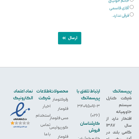
خانم خوئینی
آقای قاسمی
فرقی ندارد.
ارسال
پریسماتک
ارتباط تلفنی با
محصولات
اطلاعات
نماد اعتماد
پریسماتک
شرکت
الکترونیک
شرکت کنترل
رفرکتومتر
سیستم
34095091-3
اخبار
فلومتر
خاورمیانه
(026)
استخدام
مس فلومتر
افتخار دارد از
کارشناسان
تماس
سال 1387
کوریولیس
فروش
گامی بلند در
با ما
فلومتر
خانم خوئینی:
آغاز یک راه