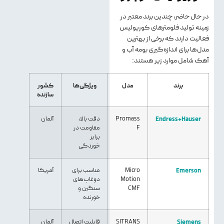
در حال حاضر، چندین برند معتبر در
زمینه تولید فلومترهای کوریولیس
فعالیت دارند که برخی از بهترین
مدل‌ها برای اندازه‌گیری بومه آب و
آهک شامل موارد زیر هستند:
برند
مدل
ویژگی‌ها
کشور
سازنده
Endress+Hauser
Promass
دقت بالا،
آلمان
F
مقاومت در
برابر
خوردگی
Emerson
Micro
مناسب برای
آمریکا
Motion
دوغاب‌های
CMF
سنگین و
خورنده
Siemens
SITRANS
قابلیت اتصال
آلمان