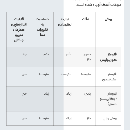
دوغاب آهک آورده شده است:
روش
دقت
نیاز به
حساسیت
قابلیت
نگهداری
به
اندازه‌گیری
تغییرات
همزمان
دما
دبی و
چگالی
فلومتر
بسیار
کم
کم
بله
بالا
کوریولیس
فلومتر
متوسط
متوسط
متوسط
خیر
مغناطیسی
آیرومتر
پایین
زیاد
زیاد
خیر
(چگالی‌سنج
دستی)
روش وزنی
بالا
زیاد
متوسط
خیر