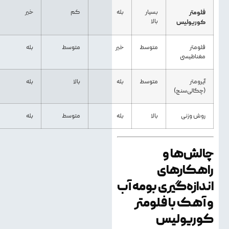
فلومتر
بسیار
بله
کم
خیر
بالا
کوریولیس
فلومتر
متوسط
خیر
متوسط
بله
مغناطیسی
آیرومتر
متوسط
بله
بالا
بله
(چگالی‌سنج)
روش وزنی
بالا
بله
متوسط
بله
چالش‌ها و
راهکارهای
اندازه‌گیری بومه آب
و آهک با فلومتر
کوریولیس