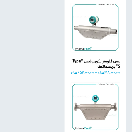
مس فلومتر کوریولیس “Type
“S پریسماتک
318,000,000
تومان
–
652,000,000
تومان