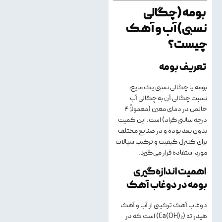
بومه (چگالی
نسبی) آب و آهک
چیست؟
تعریف بومه
بومه یا چگالی نسبی یک مایع،
نسبت چگالی آن به چگالی آب
خالص در دمای معین (معمولاً ۴
درجه سانتی‌گراد) است. این کمیت
بدون بعد بوده و در صنایع مختلف
برای کنترل کیفیت و ترکیب سیالات
مورد استفاده قرار می‌گیرد.
اهمیت اندازه‌گیری
بومه در دوغاب آهک
دوغاب آهک ترکیبی از آب و آهک
هیدراته (Ca(OH)₂) است که در