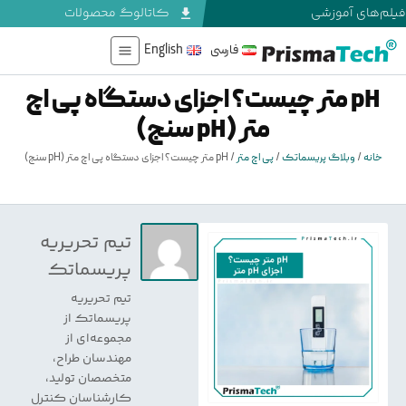
فیلم‌های آموزشی
کاتالوگ محصولات
فارسی
English
pH متر چیست؟ اجزای دستگاه پی اچ
متر (pH سنج)
خانه
/
وبلاگ پریسماتک
/
پی اچ متر
/
pH متر چیست؟ اجزای دستگاه پی اچ متر (pH سنج)
تیم تحریریه
پریسماتک
تیم تحریریه
پریسماتک از
مجموعه‌ای از
مهندسان طراح،
متخصصان تولید،
کارشناسان کنترل