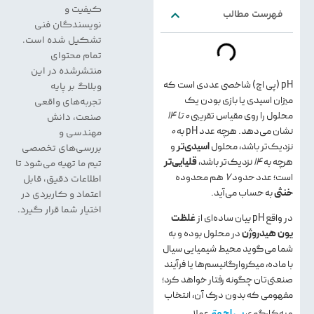
کیفیت و
فهرست مطالب
نویسندگان فنی
تشکیل شده است.
تمام محتوای
منتشرشده در این
pH (پی اچ) شاخصی عددی است که
وبلاگ بر پایه
میزان اسیدی یا بازی بودن یک
تجربه‌های واقعی
محلول را روی مقیاس تقریبی
۰ تا ۱۴
صنعت، دانش
نشان می‌دهد. هرچه عدد pH به
۰
مهندسی و
نزدیک‌تر باشد، محلول
اسیدی‌تر
و
بررسی‌های تخصصی
هرچه به
۱۴
نزدیک‌تر باشد،
قلیایی‌تر
تیم ما تهیه می‌شود تا
است؛ عدد حدود
۷
هم محدوده
اطلاعات دقیق، قابل
خنثی
به حساب می‌آید.
اعتماد و کاربردی در
اختیار شما قرار گیرد.
در واقع pH بیان ساده‌ای از
غلظت
یون هیدروژن
در محلول بوده و به
شما می‌گوید محیط شیمیایی سیال
با ماده، میکروارگانیسم‌ها یا فرآیند
صنعتی‌تان چگونه رفتار خواهد کرد؛
مفهومی که بدون درک آن، انتخاب
و به‌کارگیری
پی اچ متر
عملا