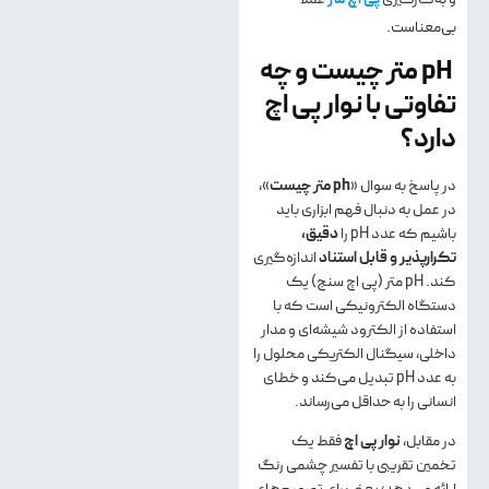
بی‌معناست.
pH متر چیست و چه
تفاوتی با نوار پی اچ
دارد؟
در پاسخ به سوال «
ph
متر چیست
»،
در عمل به دنبال فهم ابزاری باید
باشیم که عدد pH را
دقیق،
تکرارپذیر و قابل استناد
اندازه‌گیری
کند. pH متر (پی اچ سنج) یک
دستگاه الکترونیکی است که با
استفاده از الکترود شیشه‌ای و مدار
داخلی، سیگنال الکتریکی محلول را
به عدد pH تبدیل می‌کند و خطای
انسانی را به حداقل می‌رساند.
در مقابل،
نوار پی اچ
فقط یک
تخمین تقریبی با تفسیر چشمی رنگ