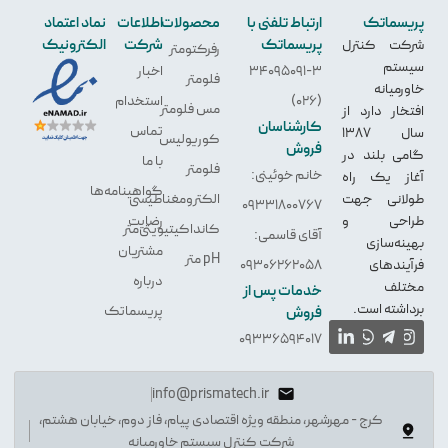
پریسماتک
ارتباط تلفنی با
محصولات
اطلاعات
نماد اعتماد
پریسماتک
شرکت
الکترونیک
شرکت کنترل
رفرکتومتر
سیستم
34095091-3
اخبار
فلومتر
خاورمیانه
(026)
استخدام
مس فلومتر
افتخار دارد از
کارشناسان
تماس
سال 1387
کوریولیس
فروش
گامی بلند در
با ما
فلومتر
خانم خوئینی:
آغاز یک راه
گواهینامه‌ها
طولانی جهت
الکترو‌مغناطیسی
09331800767
طراحی و
رضایت
کانداکیتیویتی‌متر
آقای قاسمی:
بهینه‌سازی
مشتریان
pH متر
فرآیندهای
09306262058
درباره
مختلف
خدمات پس از
برداشته است.
پریسماتک
فروش
09336594017
info@prismatech.ir
کرج - مهرشهر، منطقه ویژه اقتصادی پیام، فاز دوم، خیابان هشتم،
شرکت کنترل سیستم خاورمیانه