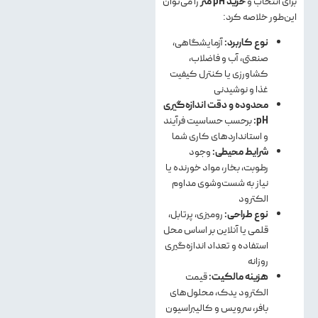
برای انتخاب و
خرید
pH
متر
را می‌توان
این‌طور خلاصه کرد:
نوع کاربرد:
آزمایشگاهی،
صنعتی، آب و فاضلاب،
کشاورزی یا کنترل کیفیت
غذا و نوشیدنی
محدوده و دقت اندازه‌گیری
pH
:
برحسب حساسیت فرآیند
و استانداردهای کاری شما
شرایط محیطی:
وجود
رطوبت، بخار، مواد خورنده یا
نیاز به شست‌وشوی مداوم
الکترود
نوع طراحی:
رومیزی، پرتابل،
قلمی یا آنلاین بر اساس محل
استفاده و تعداد اندازه‌گیری
روزانه
هزینه مالکیت:
قیمت
الکترود یدک، محلول‌های
بافر، سرویس و کالیبراسیون