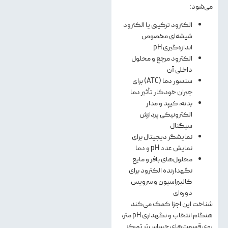
می‌شود:
الکترود ترکیبی یا الکترود
شیشه‌ای مخصوص
اندازه‌گیری pH
الکترود مرجع و محلول
داخلی آن
سنسور دما (ATC) برای
جبران خودکار تأثیر دما
بدنه، کیپد و مدار
الکترونیکی پردازش
سیگنال
نمایشگر دیجیتال برای
نمایش عدد pH و دما
محلول‌های بافر و مایع
نگهدارنده الکترود برای
کالیبراسیون و سرویس
دوره‌ای
شناخت این اجزا کمک می‌کند
هنگام انتخاب و نگهداری pH متر،
روی قسمت‌های حساس‌تر تمرکز