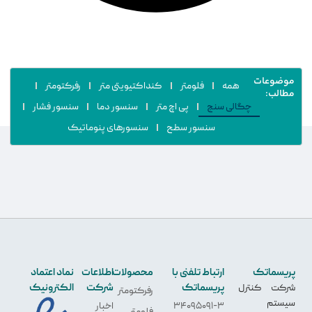
موضوعات
همه
فلومتر
کنداکتیویتی متر
رفرکتومتر
مطالب:
چگالی سنج
پی اچ متر
سنسور دما
سنسور فشار
سنسور سطح
سنسورهای پنوماتیک
پریسماتک
ارتباط تلفنی با
محصولات
اطلاعات
نماد اعتماد
پریسماتک
شرکت
الکترونیک
شرکت کنترل
رفرکتومتر
سیستم
34095091-3
اخبار
فلومتر