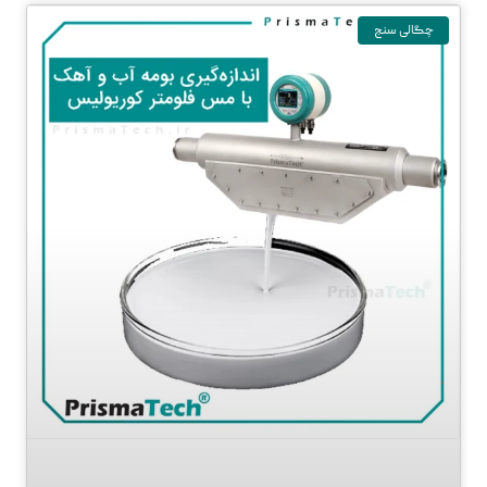
چگالی سنج