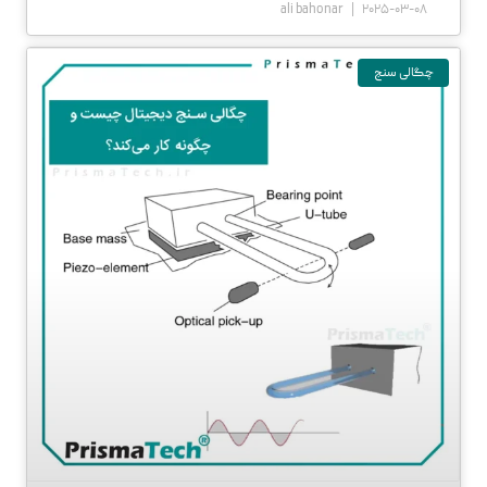
ali bahonar
2025-03-08
چگالی سنج