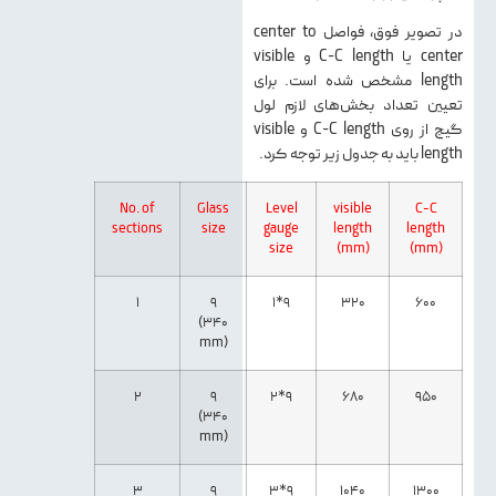
در تصویر فوق، فواصل center to
center یا C-C length و visible
length مشخص شده است. برای
تعیین تعداد بخش‌های لازم لول
گیج از روی C-C length و visible
length باید به جدول زیر توجه کرد.
No. of
Glass
Level
visible
C-C
sections
size
gauge
length
length
size
(mm)
(mm)
1
9
1*9
320
600
(340
mm)
2
9
2*9
680
950
(340
mm)
3
9
3*9
1040
1300