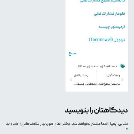
ترانسمیتر سطح فشار تفاضلی
فلومتر فشار تفاضلی
ترمیستور چیست
ترموول (Thermowell)
منبع
دسته‌بندی:
سنسور سطح
پست قبلی
پست بعدی
ترانسمیتر سطح فشار تفاضلی یا لول ترانسمیتر D/P type ــ از صفر تا صد
ترموکوپل چیست؟ ساختار و انواع آن
دیدگاهتان را بنویسید
نشانی ایمیل شما منتشر نخواهد شد.
بخش‌های موردنیاز علامت‌گذاری شده‌اند
*