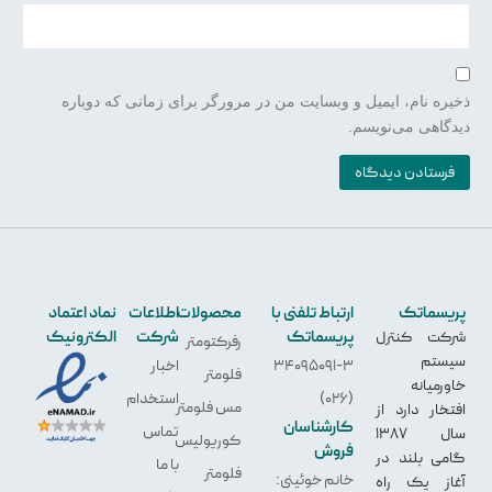
ذخیره نام، ایمیل و وبسایت من در مرورگر برای زمانی که دوباره
دیدگاهی می‌نویسم.
پریسماتک
ارتباط تلفنی با
محصولات
اطلاعات
نماد اعتماد
پریسماتک
شرکت
الکترونیک
شرکت کنترل
رفرکتومتر
سیستم
34095091-3
اخبار
فلومتر
خاورمیانه
(026)
استخدام
مس فلومتر
افتخار دارد از
کارشناسان
تماس
سال 1387
کوریولیس
فروش
گامی بلند در
با ما
فلومتر
خانم خوئینی:
آغاز یک راه