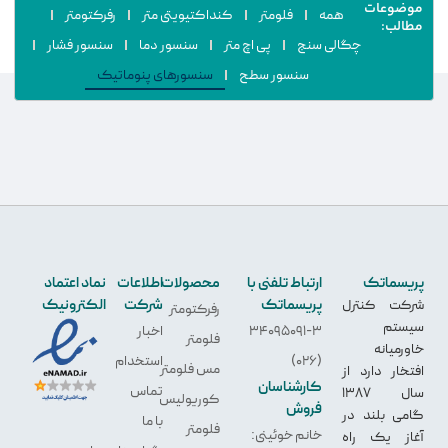
موضوعات
همه
فلومتر
کنداکتیویتی متر
رفرکتومتر
مطالب:
چگالی سنج
پی اچ متر
سنسور دما
سنسور فشار
سنسور سطح
سنسورهای پنوماتیک
پریسماتک
ارتباط تلفنی با
محصولات
اطلاعات
نماد اعتماد
پریسماتک
شرکت
الکترونیک
شرکت کنترل
رفرکتومتر
سیستم
34095091-3
اخبار
فلومتر
خاورمیانه
(026)
استخدام
مس فلومتر
افتخار دارد از
کارشناسان
تماس
سال 1387
کوریولیس
فروش
گامی بلند در
با ما
فلومتر
خانم خوئینی:
آغاز یک راه